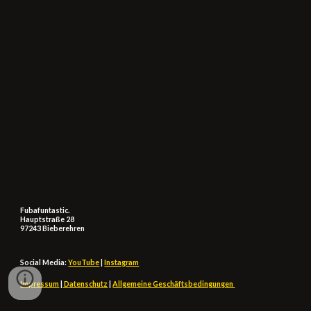
Fubafuntastic.
Hauptstraße 28
97243 Bieberehren
Social Media:
YouTube
|
Instagram
Impressum
|
Datenschutz
|
Allgemeine Geschäftsbedingungen